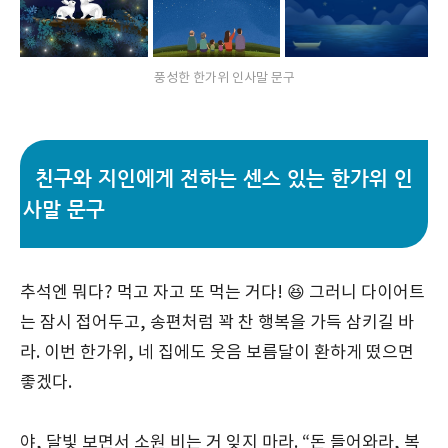
풍성한 한가위 인사말 문구
친구와 지인에게 전하는 센스 있는 한가위 인
사말 문구
추석엔 뭐다? 먹고 자고 또 먹는 거다! 😆 그러니 다이어트
는 잠시 접어두고, 송편처럼 꽉 찬 행복을 가득 삼키길 바
라. 이번 한가위, 네 집에도 웃음 보름달이 환하게 떴으면
좋겠다.
야, 달빛 보면서 소원 비는 거 잊지 마라. “돈 들어와라, 복