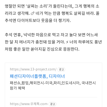
명절만 되면 ‘살찌는 소리’가 들린다는데, 그게 행복의 소
리라고 생각해. 🍗 네가 먹는 만큼 행복도 살찌길 바라. 올
추석엔 다이어트보다 웃음을 더 챙기자.
추석 연휴, 넉넉한 마음으로 먹고 자고 놀다 보면 어느새
한 달 치 에너지가 충전돼 있을 거야. ⚡ 너의 하루에도 풍년
처럼 좋은 일만 쏟아지길 진심으로 응원한다.
https://www.13-project.com/
광고
패션디자이너플랫폼, 디자이너
패션쇼,팝업,해외전시-미국,파리,인도네시아, 국내전시
참가 혜택
https://www.우체톡.com
광고